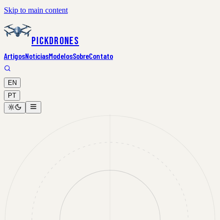
Skip to main content
PickDrones
Artigos
Notícias
Modelos
Sobre
Contato
EN
PT