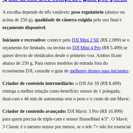
A escolha depende de três variáveis:
peso regulatório
(abaixo ou
acima de 250 g),
qualidade de câmera exigida
pelo uso final e
orçamento disponível
.
Iniciante e recreativo:
comece pelo
DJI Mini 2 SE
(R$ 2.099) se o
orçamento for limitado, ou invista no
DJI Mini 4 Pro
(R$ 5.499) se
quiser desvio de obstáculos desde o primeiro voo. Ambos ficam
abaixo de 250 g. Para outros modelos de entrada fora do
ecossistema DJI, consulte o guia de
melhores drones para iniciantes
.
Criador de conteúdo intermediário:
o DJI Air 3S (R$ 8.499)
entrega a melhor relação custo-benefício: sensor de 1 polegada,
dual-cam e 46 min de autonomia sem o peso e o custo de um Mavic.
Criador de conteúdo avançado:
DJI Mavic 3 Pro (R$ 16.999)
para quem precisa de triple-cam e sensor Hasselblad 4/3". O Mavic
3 Classic é o mesmo sensor por menos, se o tele 7× não for essencial