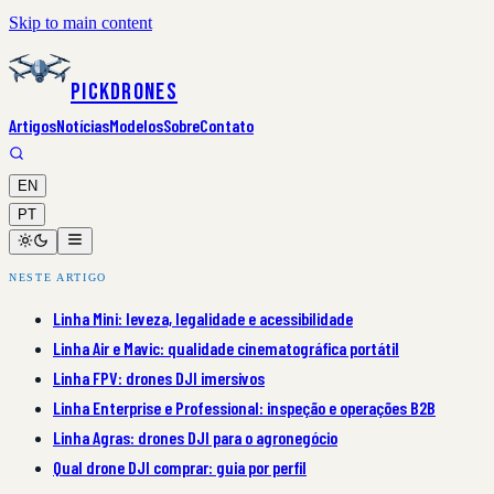
Skip to main content
PickDrones
Artigos
Notícias
Modelos
Sobre
Contato
EN
PT
NESTE ARTIGO
Linha Mini: leveza, legalidade e acessibilidade
Linha Air e Mavic: qualidade cinematográfica portátil
Linha FPV: drones DJI imersivos
Linha Enterprise e Professional: inspeção e operações B2B
Linha Agras: drones DJI para o agronegócio
Qual drone DJI comprar: guia por perfil