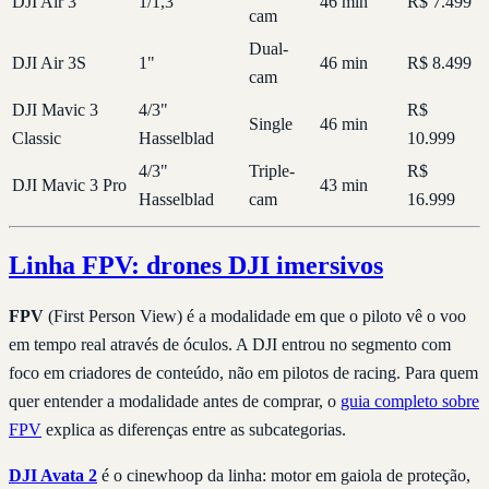
DJI Air 3
1/1,3"
46 min
R$ 7.499
cam
Dual-
DJI Air 3S
1"
46 min
R$ 8.499
cam
DJI Mavic 3
4/3"
R$
Single
46 min
Classic
Hasselblad
10.999
4/3"
Triple-
R$
DJI Mavic 3 Pro
43 min
Hasselblad
cam
16.999
Linha FPV: drones DJI imersivos
FPV
(First Person View) é a modalidade em que o piloto vê o voo
em tempo real através de óculos. A DJI entrou no segmento com
foco em criadores de conteúdo, não em pilotos de racing. Para quem
quer entender a modalidade antes de comprar, o
guia completo sobre
FPV
explica as diferenças entre as subcategorias.
DJI Avata 2
é o cinewhoop da linha: motor em gaiola de proteção,