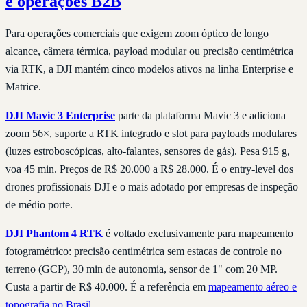
e operações B2B
Para operações comerciais que exigem zoom óptico de longo
alcance, câmera térmica, payload modular ou precisão centimétrica
via RTK, a DJI mantém cinco modelos ativos na linha Enterprise e
Matrice.
DJI Mavic 3 Enterprise
parte da plataforma Mavic 3 e adiciona
zoom 56×, suporte a RTK integrado e slot para payloads modulares
(luzes estroboscópicas, alto-falantes, sensores de gás). Pesa 915 g,
voa 45 min. Preços de R$ 20.000 a R$ 28.000. É o entry-level dos
drones profissionais DJI e o mais adotado por empresas de inspeção
de médio porte.
DJI Phantom 4 RTK
é voltado exclusivamente para mapeamento
fotogramétrico: precisão centimétrica sem estacas de controle no
terreno (GCP), 30 min de autonomia, sensor de 1" com 20 MP.
Custa a partir de R$ 40.000. É a referência em
mapeamento aéreo e
topografia no Brasil
.