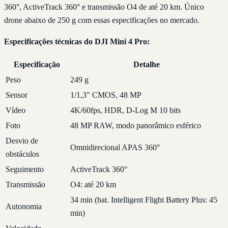
360°, ActiveTrack 360° e transmissão O4 de até 20 km. Único
drone abaixo de 250 g com essas especificações no mercado.
Especificações técnicas do DJI Mini 4 Pro:
Especificação
Detalhe
Peso
249 g
Sensor
1/1,3" CMOS, 48 MP
Vídeo
4K/60fps, HDR, D-Log M 10 bits
Foto
48 MP RAW, modo panorâmico esférico
Desvio de
Omnidirecional APAS 360°
obstáculos
Seguimento
ActiveTrack 360°
Transmissão
O4: até 20 km
34 min (bat. Intelligent Flight Battery Plus: 45
Autonomia
min)