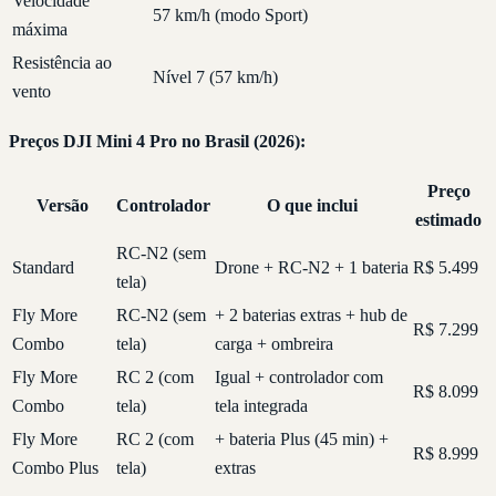
Velocidade
57 km/h (modo Sport)
máxima
Resistência ao
Nível 7 (57 km/h)
vento
Preços DJI Mini 4 Pro no Brasil (2026):
Preço
Versão
Controlador
O que inclui
estimado
RC-N2 (sem
Standard
Drone + RC-N2 + 1 bateria
R$ 5.499
tela)
Fly More
RC-N2 (sem
+ 2 baterias extras + hub de
R$ 7.299
Combo
tela)
carga + ombreira
Fly More
RC 2 (com
Igual + controlador com
R$ 8.099
Combo
tela)
tela integrada
Fly More
RC 2 (com
+ bateria Plus (45 min) +
R$ 8.999
Combo Plus
tela)
extras