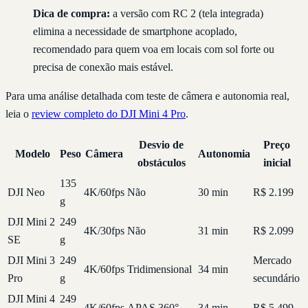
Dica de compra:
a versão com RC 2 (tela integrada)
elimina a necessidade de smartphone acoplado,
recomendado para quem voa em locais com sol forte ou
precisa de conexão mais estável.
Para uma análise detalhada com teste de câmera e autonomia real,
leia o
review completo do DJI Mini 4 Pro
.
Desvio de
Preço
Modelo
Peso
Câmera
Autonomia
obstáculos
inicial
135
DJI Neo
4K/60fps
Não
30 min
R$ 2.199
g
DJI Mini 2
249
4K/30fps
Não
31 min
R$ 2.099
SE
g
DJI Mini 3
249
Mercado
4K/60fps
Tridimensional
34 min
Pro
g
secundário
DJI Mini 4
249
4K/60fps
APAS 360°
34 min
R$ 5.499