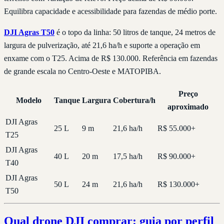
Equilibra capacidade e acessibilidade para fazendas de médio porte.
DJI Agras T50
é o topo da linha: 50 litros de tanque, 24 metros de
largura de pulverização, até 21,6 ha/h e suporte a operação em
enxame com o T25. Acima de R$ 130.000. Referência em fazendas
de grande escala no Centro-Oeste e MATOPIBA.
Preço
Modelo
Tanque
Largura
Cobertura/h
aproximado
DJI Agras
25 L
9 m
21,6 ha/h
R$ 55.000+
T25
DJI Agras
40 L
20 m
17,5 ha/h
R$ 90.000+
T40
DJI Agras
50 L
24 m
21,6 ha/h
R$ 130.000+
T50
Qual drone DJI comprar: guia por perfil