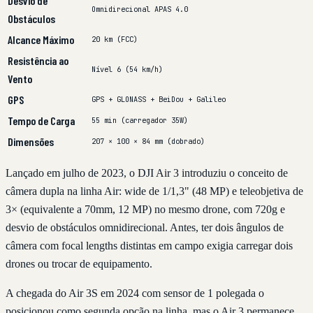
Desvio de
Omnidirecional APAS 4.0
Obstáculos
Alcance Máximo
20 km (FCC)
Resistência ao
Nível 6 (54 km/h)
Vento
GPS
GPS + GLONASS + BeiDou + Galileo
Tempo de Carga
55 min (carregador 35W)
Dimensões
207 × 100 × 84 mm (dobrado)
Lançado em julho de 2023, o DJI Air 3 introduziu o conceito de
câmera dupla na linha Air: wide de 1/1,3" (48 MP) e teleobjetiva de
3× (equivalente a 70mm, 12 MP) no mesmo drone, com 720g e
desvio de obstáculos omnidirecional. Antes, ter dois ângulos de
câmera com focal lengths distintas em campo exigia carregar dois
drones ou trocar de equipamento.
A chegada do Air 3S em 2024 com sensor de 1 polegada o
posicionou como segunda opção na linha, mas o Air 3 permanece