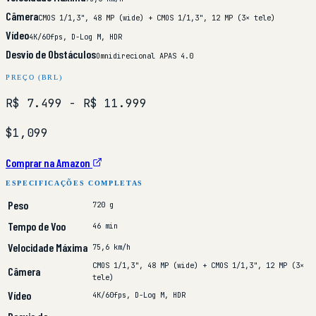
Câmera
CMOS 1/1,3", 48 MP (wide) + CMOS 1/1,3", 12 MP (3× tele)
Vídeo
4K/60fps, D-Log M, HDR
Desvio de Obstáculos
Omnidirecional APAS 4.0
PREÇO (BRL)
R$ 7.499
- R$ 11.999
$1,099
Comprar na Amazon
ESPECIFICAÇÕES COMPLETAS
Peso
720 g
Tempo de Voo
46 min
Velocidade Máxima
75,6 km/h
CMOS 1/1,3", 48 MP (wide) + CMOS 1/1,3", 12 MP (3×
Câmera
tele)
Vídeo
4K/60fps, D-Log M, HDR