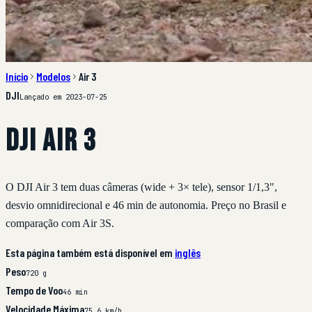
Início
Modelos
Air 3
DJI
Lançado em 2023-07-25
DJI Air 3
O DJI Air 3 tem duas câmeras (wide + 3× tele), sensor 1/1,3",
desvio omnidirecional e 46 min de autonomia. Preço no Brasil e
comparação com Air 3S.
Esta página também está disponível em
inglês
Peso
720 g
Tempo de Voo
46 min
Velocidade Máxima
75,6 km/h