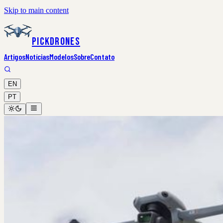
Skip to main content
PickDrones
Artigos
Notícias
Modelos
Sobre
Contato
EN
PT