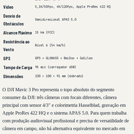
Vídeo
5,1K/50fps, 4K/120fps, Apple ProRes 422 HQ
Desvio de
Omnidirecional APAS 5.0
Obstáculos
Alcance Máximo
15 km (FCC)
Resistência ao
Nível 6 (54 km/h)
Vento
GPS
GPS + GLONASS + BeiDou + Galileo
Tempo de Carga
95 min (carregador 65W)
Dimensões
230 × 100 × 91 mm (dobrado)
O DJI Mavic 3 Pro representa o topo absoluto do segmento
consumer da DJI: três câmeras com focais diferentes, câmera
principal com sensor 4/3" e colorimetria Hasselblad, gravação em
Apple ProRes 422 HQ e o sistema APAS 5.0. Para quem trabalha
com produção audiovisual profissional e precisa de versatilidade de
câmera em campo, não há alternativa equivalente no mercado em