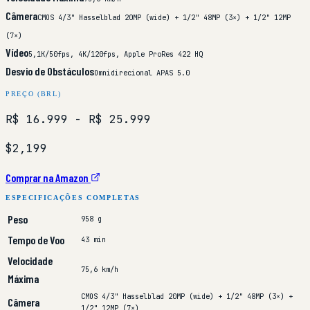
Câmera
CMOS 4/3" Hasselblad 20MP (wide) + 1/2" 48MP (3×) + 1/2" 12MP
(7×)
Vídeo
5,1K/50fps, 4K/120fps, Apple ProRes 422 HQ
Desvio de Obstáculos
Omnidirecional APAS 5.0
PREÇO (BRL)
R$ 16.999
- R$ 25.999
$2,199
Comprar na Amazon
ESPECIFICAÇÕES COMPLETAS
Peso
958 g
Tempo de Voo
43 min
Velocidade
75,6 km/h
Máxima
CMOS 4/3" Hasselblad 20MP (wide) + 1/2" 48MP (3×) +
Câmera
1/2" 12MP (7×)