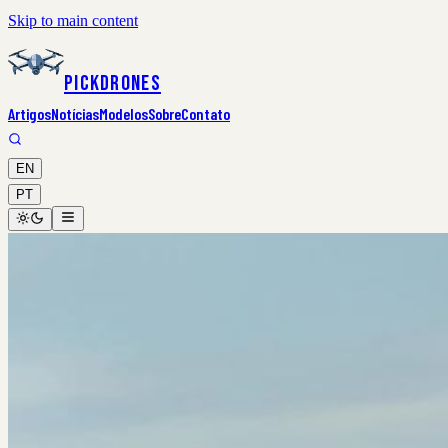
Skip to main content
PickDrones
Artigos
Notícias
Modelos
Sobre
Contato
EN
PT