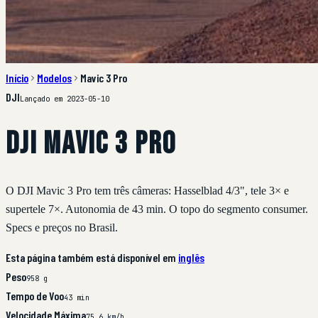
Início
Modelos
Mavic 3 Pro
DJI
Lançado em 2023-05-10
DJI Mavic 3 Pro
O DJI Mavic 3 Pro tem três câmeras: Hasselblad 4/3", tele 3× e
supertele 7×. Autonomia de 43 min. O topo do segmento consumer.
Specs e preços no Brasil.
Esta página também está disponível em
inglês
Peso
958 g
Tempo de Voo
43 min
Velocidade Máxima
75,6 km/h