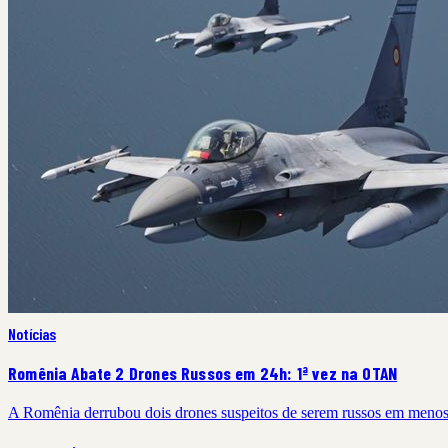
Notícias
Romênia Abate 2 Drones Russos em 24h: 1ª vez na OTAN
A Romênia derrubou dois drones suspeitos de serem russos em meno