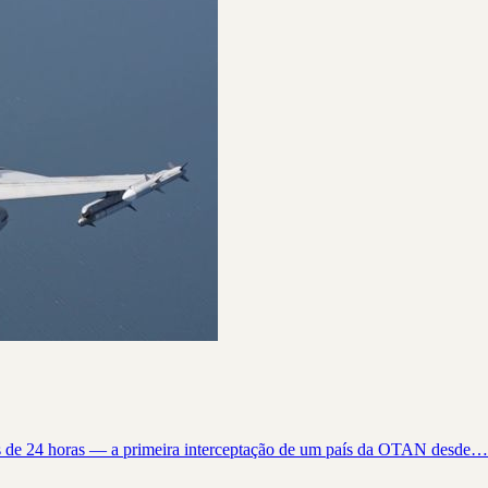
s de 24 horas — a primeira interceptação de um país da OTAN desde…