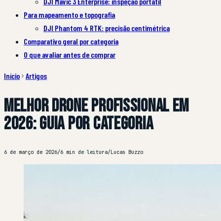
DJI Mavic 3 Enterprise: inspeção portátil
Para mapeamento e topografia
DJI Phantom 4 RTK: precisão centimétrica
Comparativo geral por categoria
O que avaliar antes de comprar
Início
Artigos
Melhor drone profissional em
2026: guia por categoria
6 de março de 2026
/
6 min de leitura
/
Lucas Buzzo