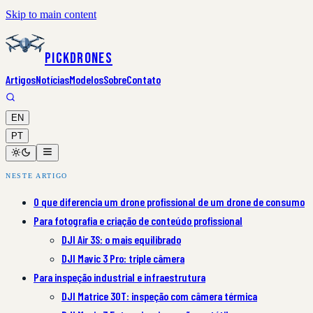
Skip to main content
PickDrones
Artigos
Notícias
Modelos
Sobre
Contato
EN
PT
NESTE ARTIGO
O que diferencia um drone profissional de um drone de consumo
Para fotografia e criação de conteúdo profissional
DJI Air 3S: o mais equilibrado
DJI Mavic 3 Pro: triple câmera
Para inspeção industrial e infraestrutura
DJI Matrice 30T: inspeção com câmera térmica