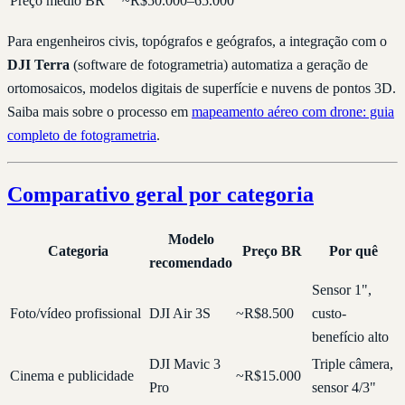
Preço médio BR
~R$50.000–65.000
Para engenheiros civis, topógrafos e geógrafos, a integração com o
DJI Terra
(software de fotogrametria) automatiza a geração de
ortomosaicos, modelos digitais de superfície e nuvens de pontos 3D.
Saiba mais sobre o processo em
mapeamento aéreo com drone: guia
completo de fotogrametria
.
Comparativo geral por categoria
Modelo
Categoria
Preço BR
Por quê
recomendado
Sensor 1",
Foto/vídeo profissional
DJI Air 3S
~R$8.500
custo-
benefício alto
DJI Mavic 3
Triple câmera,
Cinema e publicidade
~R$15.000
Pro
sensor 4/3"