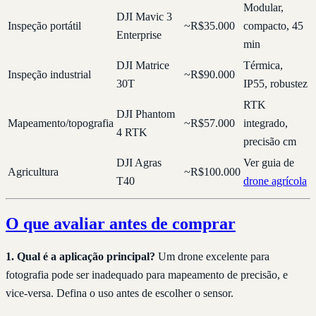
Modular,
DJI Mavic 3
Inspeção portátil
~R$35.000
compacto, 45
Enterprise
min
DJI Matrice
Térmica,
Inspeção industrial
~R$90.000
30T
IP55, robustez
RTK
DJI Phantom
Mapeamento/topografia
~R$57.000
integrado,
4 RTK
precisão cm
DJI Agras
Ver guia de
Agricultura
~R$100.000
T40
drone agrícola
O que avaliar antes de comprar
1. Qual é a aplicação principal?
Um drone excelente para
fotografia pode ser inadequado para mapeamento de precisão, e
vice-versa. Defina o uso antes de escolher o sensor.