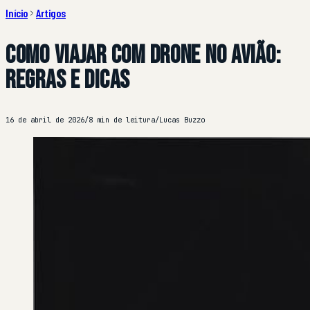
Início
Artigos
Como viajar com drone no avião:
regras e dicas
16 de abril de 2026
/
8 min de leitura
/
Lucas Buzzo