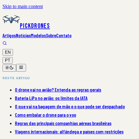
Skip to main content
PickDrones
Artigos
Notícias
Modelos
Sobre
Contato
EN
PT
NESTE ARTIGO
O drone vai no avião? Entenda as regras gerais
Bateria LiPo no avião: os limites da IATA
O que vai na bagagem de mão e o que pode ser despachado
Como embalar o drone para o voo
Regras das principais companhias aéreas brasileiras
Viagens internacionais: alfândega e países com restrições