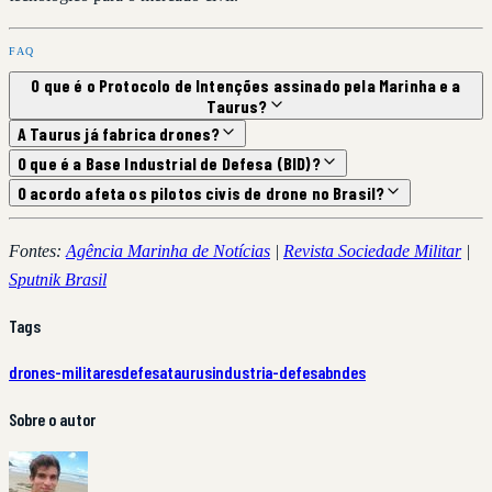
FAQ
O que é o Protocolo de Intenções assinado pela Marinha e a
Taurus?
A Taurus já fabrica drones?
O que é a Base Industrial de Defesa (BID)?
O acordo afeta os pilotos civis de drone no Brasil?
Fontes:
Agência Marinha de Notícias
|
Revista Sociedade Militar
|
Sputnik Brasil
Tags
drones-militares
defesa
taurus
industria-defesa
bndes
Sobre o autor