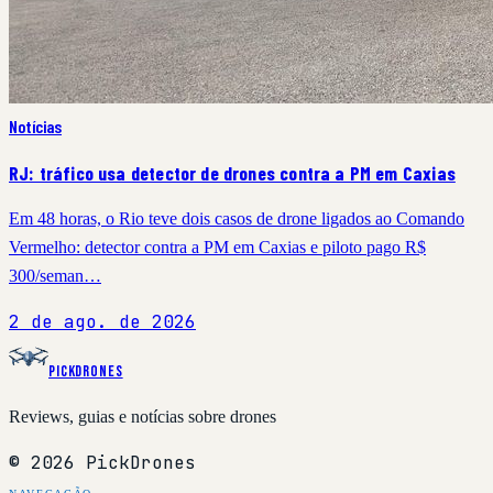
Notícias
RJ: tráfico usa detector de drones contra a PM em Caxias
Em 48 horas, o Rio teve dois casos de drone ligados ao Comando
Vermelho: detector contra a PM em Caxias e piloto pago R$
300/seman…
2 de ago. de 2026
PickDrones
Reviews, guias e notícias sobre drones
© 2026 PickDrones