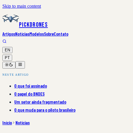
Skip to main content
PickDrones
Artigos
Notícias
Modelos
Sobre
Contato
EN
PT
NESTE ARTIGO
O que foi assinado
O papel do BNDES
Um setor ainda fragmentado
O que muda para o piloto brasileiro
Início
Notícias