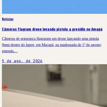
Notícias
Câmeras flagram drone levando pistola a presídio no Amapá
Câmeras de segurança flagraram um drone lançando uma pistola
9mm dentro do Iapen, em Macapá, na madrugada de 1º de agosto;
entenda…
5 de ago. de 2026