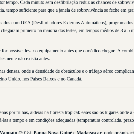
ator tempo. Cada minuto sem desfibrilação reduz as chances de sobr
a, tempo suficiente para que a janela de sobrevivência se feche em gra
ipados com DEA (Desfibriladores Externos Automáticos), programados p
nes chegaram primeiro na maioria dos testes, em tempos médios de 3 a 
se for possível levar o equipamento antes que o médico chegue. A comb
lesmente não existia antes.
nas densas, onde a densidade de obstáculos e o tráfego aéreo compli
Reino Unido, nos Países Baixos e no Canadá.
 por trilhas, aldeias na floresta tropical: esses são os lugares onde a c
gá-las a tempo e em condições adequadas (temperatura controlada, prazo
Vanuatu
(2018),
Papua Nova Guiné
e
Madagascar
, onde organiza