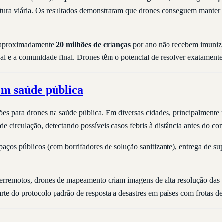
rutura viária. Os resultados demonstraram que drones conseguem manter a
e aproximadamente
20 milhões de crianças
por ano não recebem imunizaç
onal e a comunidade final. Drones têm o potencial de resolver exatamente
m saúde pública
s para drones na saúde pública. Em diversas cidades, principalmente 
de circulação, detectando possíveis casos febris à distância antes do c
paços públicos (com borrifadores de solução sanitizante), entrega de 
terremotos, drones de mapeamento criam imagens de alta resolução das á
rte do protocolo padrão de resposta a desastres em países com frotas d