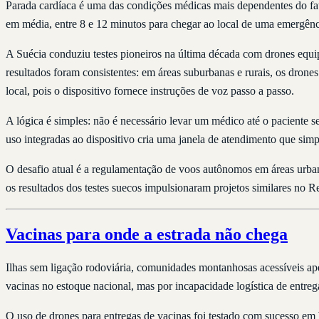
Parada cardíaca é uma das condições médicas mais dependentes do f
em média, entre 8 e 12 minutos para chegar ao local de uma emergênci
A Suécia conduziu testes pioneiros na última década com drones equ
resultados foram consistentes: em áreas suburbanas e rurais, os dro
local, pois o dispositivo fornece instruções de voz passo a passo.
A lógica é simples: não é necessário levar um médico até o paciente 
uso integradas ao dispositivo cria uma janela de atendimento que simp
O desafio atual é a regulamentação de voos autônomos em áreas urba
os resultados dos testes suecos impulsionaram projetos similares no 
Vacinas para onde a estrada não chega
Ilhas sem ligação rodoviária, comunidades montanhosas acessíveis apenas
vacinas no estoque nacional, mas por incapacidade logística de entre
O uso de drones para entregas de vacinas foi testado com sucesso em