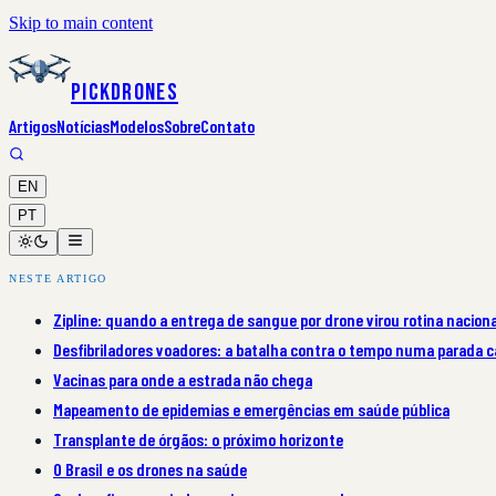
Skip to main content
PickDrones
Artigos
Notícias
Modelos
Sobre
Contato
EN
PT
NESTE ARTIGO
Zipline: quando a entrega de sangue por drone virou rotina naciona
Desfibriladores voadores: a batalha contra o tempo numa parada c
Vacinas para onde a estrada não chega
Mapeamento de epidemias e emergências em saúde pública
Transplante de órgãos: o próximo horizonte
O Brasil e os drones na saúde