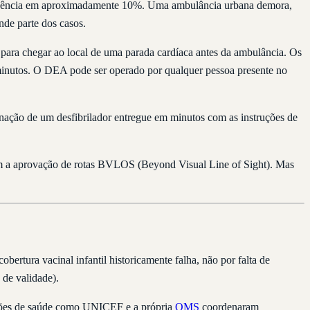
evivência em aproximadamente 10%. Uma ambulância urbana demora,
nde parte dos casos.
ara chegar ao local de uma parada cardíaca antes da ambulância. Os
5 minutos. O DEA pode ser operado por qualquer pessoa presente no
inação de um desfibrilador entregue em minutos com as instruções de
cam a aprovação de rotas BVLOS (Beyond Visual Line of Sight). Mas
obertura vacinal infantil historicamente falha, não por falta de
 de validade).
ções de saúde como UNICEF e a própria
OMS
coordenaram