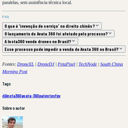
paralelas, sem assistência técnica local.
FAQ
O que é 'invenção de serviço' no direito chinês?
O lançamento do Avata 360 foi afetado pelo processo?
A Insta360 vende drones no Brasil?
Esse processo pode impedir a venda do Avata 360 no Brasil?
Fontes:
DroneXL
|
DroneDJ
|
PetaPixel
|
TechNode
|
South China
Morning Post
Tags
dji
insta360
avata-360
patentes
fpv
Sobre o autor