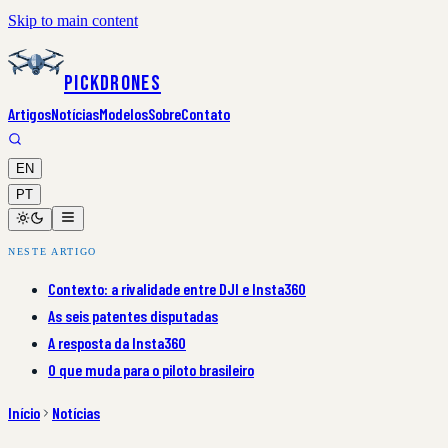
Skip to main content
PickDrones
Artigos
Notícias
Modelos
Sobre
Contato
EN
PT
NESTE ARTIGO
Contexto: a rivalidade entre DJI e Insta360
As seis patentes disputadas
A resposta da Insta360
O que muda para o piloto brasileiro
Início
Notícias