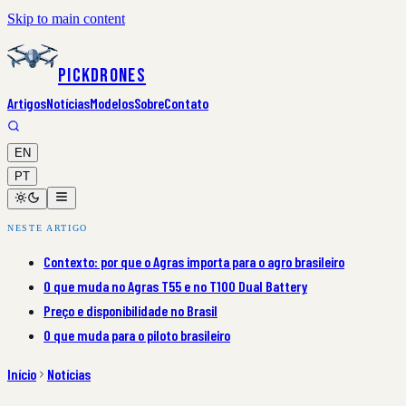
Skip to main content
PickDrones
Artigos
Notícias
Modelos
Sobre
Contato
EN
PT
NESTE ARTIGO
Contexto: por que o Agras importa para o agro brasileiro
O que muda no Agras T55 e no T100 Dual Battery
Preço e disponibilidade no Brasil
O que muda para o piloto brasileiro
Início
Notícias