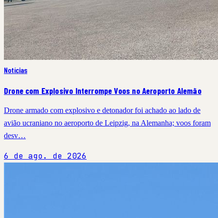
Notícias
Drone com Explosivo Interrompe Voos no Aeroporto Alemão
Drone armado com explosivo e detonador foi achado ao lado de
avião ucraniano no aeroporto de Leipzig, na Alemanha; voos foram
desv…
6 de ago. de 2026