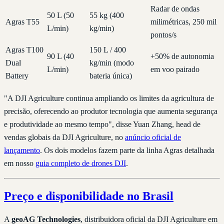
Radar de ondas
50 L (50
55 kg (400
Agras T55
milimétricas, 250 mil
L/min)
kg/min)
pontos/s
Agras T100
150 L / 400
90 L (40
+50% de autonomia
Dual
kg/min (modo
L/min)
em voo pairado
Battery
bateria única)
"A DJI Agriculture continua ampliando os limites da agricultura de
precisão, oferecendo ao produtor tecnologia que aumenta segurança
e produtividade ao mesmo tempo", disse Yuan Zhang, head de
vendas globais da DJI Agriculture, no
anúncio oficial de
lançamento
. Os dois modelos fazem parte da linha Agras detalhada
em nosso
guia completo de drones DJI
.
Preço e disponibilidade no Brasil
A
geoAG Technologies
, distribuidora oficial da DJI Agriculture em