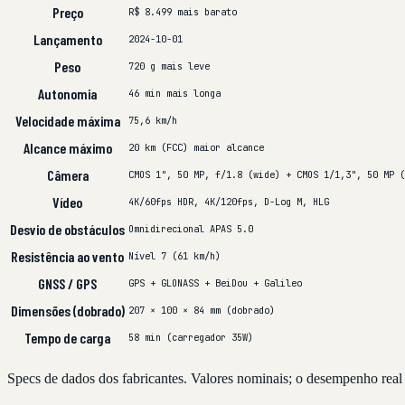
Preço
R$ 8.499
mais barato
Lançamento
2024-10-01
Peso
720 g
mais leve
Autonomia
46 min
mais longa
Velocidade máxima
75,6 km/h
Alcance máximo
20 km (FCC)
maior alcance
Câmera
CMOS 1", 50 MP, f/1.8 (wide) + CMOS 1/1,3", 50 MP (
Vídeo
4K/60fps HDR, 4K/120fps, D-Log M, HLG
Desvio de obstáculos
Omnidirecional APAS 5.0
Resistência ao vento
Nível 7 (61 km/h)
GNSS / GPS
GPS + GLONASS + BeiDou + Galileo
Dimensões (dobrado)
207 × 100 × 84 mm (dobrado)
Tempo de carga
58 min (carregador 35W)
Specs de dados dos fabricantes. Valores nominais; o desempenho real