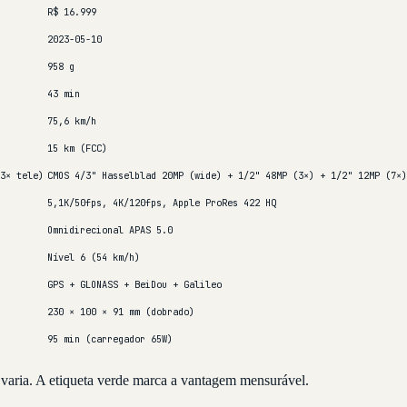
R$ 16.999
2023-05-10
958 g
43 min
75,6 km/h
15 km (FCC)
3× tele)
CMOS 4/3" Hasselblad 20MP (wide) + 1/2" 48MP (3×) + 1/2" 12MP (7×)
5,1K/50fps, 4K/120fps, Apple ProRes 422 HQ
Omnidirecional APAS 5.0
Nível 6 (54 km/h)
GPS + GLONASS + BeiDou + Galileo
230 × 100 × 91 mm (dobrado)
95 min (carregador 65W)
 varia. A etiqueta verde marca a vantagem mensurável.