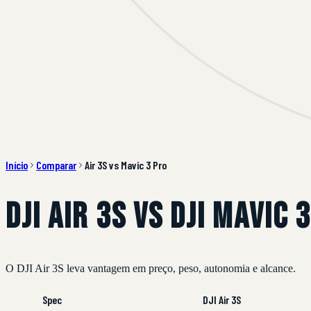
Início
Comparar
Air 3S vs Mavic 3 Pro
DJI Air 3S vs DJI Mavic 
O DJI Air 3S leva vantagem em preço, peso, autonomia e alcance.
Spec
DJI Air 3S