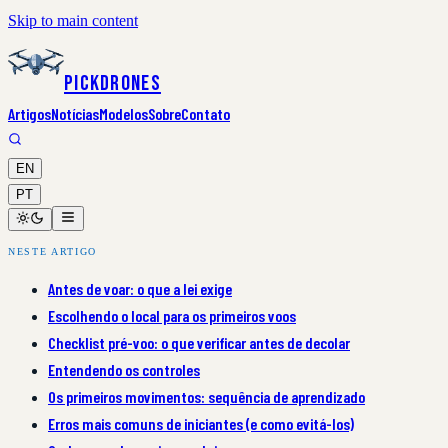
Skip to main content
PickDrones
Artigos
Notícias
Modelos
Sobre
Contato
EN
PT
NESTE ARTIGO
Antes de voar: o que a lei exige
Escolhendo o local para os primeiros voos
Checklist pré-voo: o que verificar antes de decolar
Entendendo os controles
Os primeiros movimentos: sequência de aprendizado
Erros mais comuns de iniciantes (e como evitá-los)