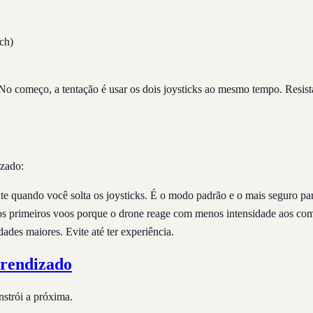
tch)
 começo, a tentação é usar os dois joysticks ao mesmo tempo. Resista 
izado:
e quando você solta os joysticks. É o modo padrão e o mais seguro para
os primeiros voos porque o drone reage com menos intensidade aos co
dades maiores. Evite até ter experiência.
prendizado
nstrói a próxima.