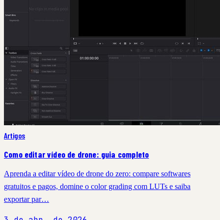
Artigos
Como editar vídeo de drone: guia completo
Aprenda a editar vídeo de drone do zero: compare softwares
gratuitos e pagos, domine o color grading com LUTs e saiba
exportar par…
3 de abr. de 2026