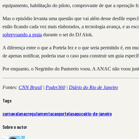
equipamento, habilitação do piloto, comprovante de que a operação fo
Mas o episódio levanta uma questão que vai além desse desfile especí
estão ficando cada vez mais elaborados, a tecnologia avança, e as e
sobrevoando a praia
durante o set do DJ Alok.
A diferença entre o que a Portela fez e o que seria permitido é, em
de apenas notificar, poderia usar o caso para construir um guia especí
Por enquanto, o Negrinho do Pastoreio voou. A ANAC não voou junto
Fontes:
CNN Brasil
|
Poder360
|
Diário do Rio de Janeiro
Tags
carnaval
anac
regulamentacao
portela
sapucai
rio-de-janeiro
Sobre o autor