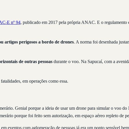
C-E nº 94
, publicado em 2017 pela própria ANAC. E o regulamento é 
ou artigos perigosos a bordo de drones
. A norma foi desenhada justa
rizontais de outras pessoas
durante o voo. Na Sapucaí, com a avenida 
o fatalidades, em operações como essa.
merário. Genial porque a ideia de usar um drone para simular o voo do 
erário porque foi feito sem autorização, em espaço aéreo repleto de 
em eventos com aglomeração de pessoas já era um ponto sensível bem an