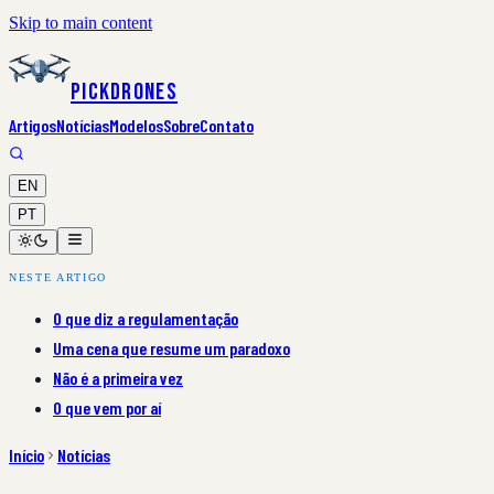
Skip to main content
PickDrones
Artigos
Notícias
Modelos
Sobre
Contato
EN
PT
NESTE ARTIGO
O que diz a regulamentação
Uma cena que resume um paradoxo
Não é a primeira vez
O que vem por aí
Início
Notícias