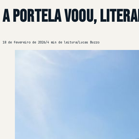
A Portela voou, liter
18 de fevereiro de 2026
/
4 min de leitura
/
Lucas Buzzo