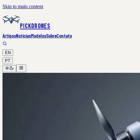
Skip to main content
PickDrones
Artigos
Notícias
Modelos
Sobre
Contato
EN
PT