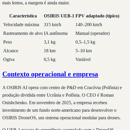
mais lentos, a margem é ainda maior.
Característica
OSIRIS UEB-1
FPV adaptado (típico)
Velocidade máxima
315 km/h
140–200 km/h
Rastreamento de alvo
IA autônoma
Manual (operador)
Peso
3,1 kg
0,5–1,5 kg
Alcance
18 km
5–10 km
Ogiva
0,5 kg
Variável
Contexto operacional e empresa
A OSIRIS AI opera com centro de P&D em Cracóvia (Polônia) e
produção dividida entre Ucrânia e Polônia. O CEO é Roman
Onishchenko. Em novembro de 2025, a empresa recebeu
investimento de um fundo norte-americano para desenvolver o
OSIRIS DroneOS, um sistema operacional modular para drones.
O UEB-1 nasceu da experiência acumulada com o DroneOS,