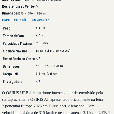
Resistência ao Vento
N/A
Dimensões
370 × 370 × 550 mm
ESPECIFICAÇÕES COMPLETAS
Peso
3,1 kg
Tempo de Voo
+10 min
Velocidade Máxima
315 km/h
Alcance Máximo
18 km (linha de visada)
Resistência ao Vento
N/A
Dimensões
370 × 370 × 550 mm
Carga Útil
0,5 kg (ogiva)
Envergadura
N/A
O OSIRIS UEB-1 é um drone interceptador desenvolvido pela
startup ucraniana OSIRIS AI, apresentado oficialmente na feira
Xponential Europe 2026 em Dusseldorf, Alemanha. Com
velocidade máxima de 315 km/h e peso de apenas 3,1 kg, o UEB-1