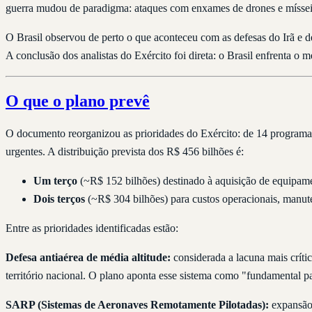
guerra mudou de paradigma: ataques com enxames de drones e mísseis 
O Brasil observou de perto o que aconteceu com as defesas do Irã e de
A conclusão dos analistas do Exército foi direta: o Brasil enfrenta o 
O que o plano prevê
O documento reorganizou as prioridades do Exército: de 14 programas e
urgentes. A distribuição prevista dos R$ 456 bilhões é:
Um terço
(~R$ 152 bilhões) destinado à aquisição de equipame
Dois terços
(~R$ 304 bilhões) para custos operacionais, manu
Entre as prioridades identificadas estão:
Defesa antiaérea de média altitude:
considerada a lacuna mais crític
território nacional. O plano aponta esse sistema como "fundamental par
SARP (Sistemas de Aeronaves Remotamente Pilotadas):
expansão 