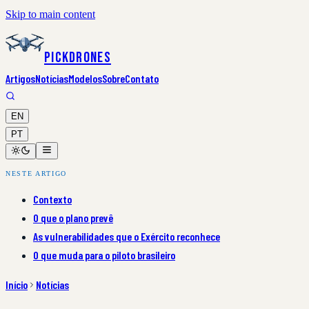
Skip to main content
PickDrones
Artigos
Notícias
Modelos
Sobre
Contato
EN
PT
NESTE ARTIGO
Contexto
O que o plano prevê
As vulnerabilidades que o Exército reconhece
O que muda para o piloto brasileiro
Início
Notícias