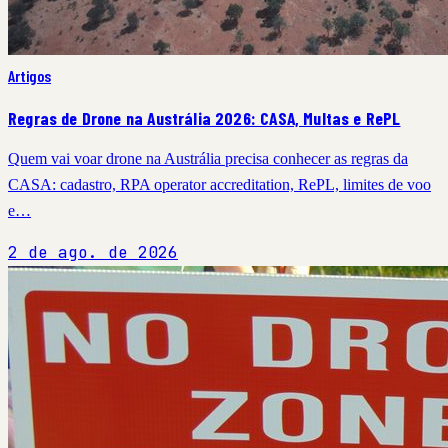
Artigos
Regras de Drone na Austrália 2026: CASA, Multas e RePL
Quem vai voar drone na Austrália precisa conhecer as regras da
CASA: cadastro, RPA operator accreditation, RePL, limites de voo
e…
2 de ago. de 2026