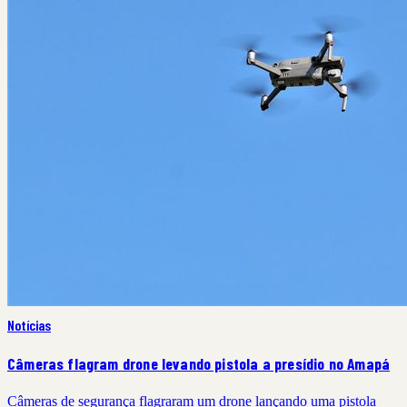
Notícias
Câmeras flagram drone levando pistola a presídio no Amapá
Câmeras de segurança flagraram um drone lançando uma pistola