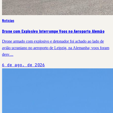
Notícias
Drone com Explosivo Interrompe Voos no Aeroporto Alemão
Drone armado com explosivo e detonador foi achado ao lado de
avião ucraniano no aeroporto de Leipzig, na Alemanha; voos foram
desv…
6 de ago. de 2026