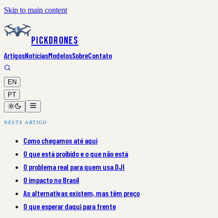
Skip to main content
PickDrones
Artigos
Notícias
Modelos
Sobre
Contato
EN
PT
NESTE ARTIGO
Como chegamos até aqui
O que está proibido e o que não está
O problema real para quem usa DJI
O impacto no Brasil
As alternativas existem, mas têm preço
O que esperar daqui para frente