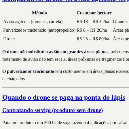
Método
Custo por hectare
Avião agrícola (muvuca, carreta)
R$ 18 – R$ 35/ha
Grandes 
Pulverizador tracionado (autopropelido)
R$ 8 – R$ 20/ha
Áreas pl
Drone
R$ 25 – R$ 80/ha
Áreas pe
O drone não substitui o avião em grandes áreas planas
, pois o cu
fretamento de avião não tem escala, áreas próximas de fragmentos flore
O pulverizador tracionado
tem custo menor em áreas planas e acessí
encharcados.
Quando o drone se paga na ponta do lápis
Contratando serviço (produtor sem drone)
Para um produtor com 200 ha de soja fazendo 4 aplicações por safra: