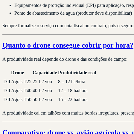
Equipamentos de proteção individual (EPI) para aplicação, res
Ponto de abastecimento de água (produtor deve disponibilizar)
Sempre formalize o serviço com nota fiscal ou contrato, pois o segur
Quanto o drone consegue cobrir por hora?
A produtividade real depende do drone e das condições de campo:
Drone
Capacidade
Produtividade real
DJI Agras T25
25 L / voo
8 – 12 ha/hora
DJI Agras T40
40 L / voo
12 – 18 ha/hora
DJI Agras T50
50 L / voo
15 – 22 ha/hora
A produtividade cai em talhões com muitas bordas irregulares, presen
Comparativo: drone vs. avião agrícola vs.