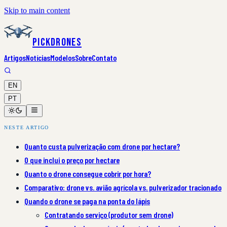
Skip to main content
PickDrones
Artigos
Notícias
Modelos
Sobre
Contato
EN
PT
NESTE ARTIGO
Quanto custa pulverização com drone por hectare?
O que inclui o preço por hectare
Quanto o drone consegue cobrir por hora?
Comparativo: drone vs. avião agrícola vs. pulverizador tracionado
Quando o drone se paga na ponta do lápis
Contratando serviço (produtor sem drone)