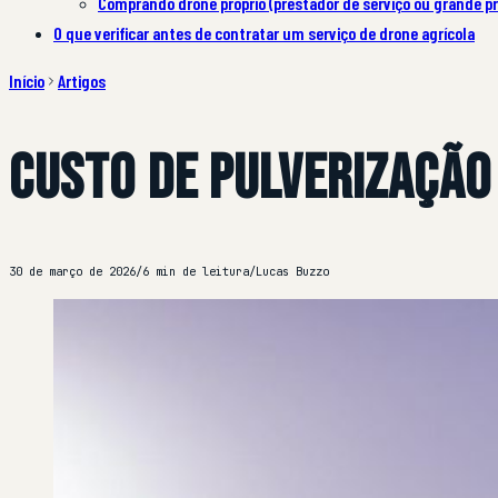
Comprando drone próprio (prestador de serviço ou grande p
O que verificar antes de contratar um serviço de drone agrícola
Início
Artigos
Custo de Pulverização
30 de março de 2026
/
6 min de leitura
/
Lucas Buzzo