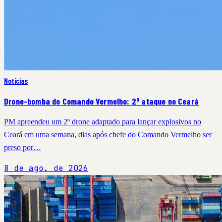
Notícias
Drone-bomba do Comando Vermelho: 2º ataque no Ceará
PM apreendeu um 2º drone adaptado para lançar explosivos no
Ceará em uma semana, dias após chefe do Comando Vermelho ser
preso por…
8 de ago. de 2026